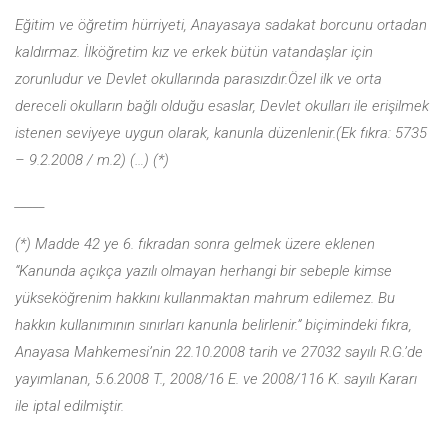
Eğitim ve öğretim hürriyeti, Anayasaya sadakat borcunu ortadan
kal­dırmaz. İlköğretim kız ve erkek bütün vatandaşlar için
zorunludur ve Devlet okullarında parasızdır.Özel ilk ve orta
dereceli okulların bağlı olduğu esaslar, Devlet okulları ile erişilmek
istenen seviyeye uygun olarak, kanunla düzenlenir.(Ek fıkra: 5735
– 9.2.2008 / m.2) (…) (*)
_____
(*) Madde 42 ye 6. fıkradan sonra gelmek üzere eklenen
“Kanunda açıkça yazılı olmayan herhangi bir sebeple kimse
yükseköğrenim hakkını kullanmaktan mahrum edilemez. Bu
hakkın kullanımının sınırları kanunla belirlenir.” biçimin­deki fıkra,
Anayasa Mahkemesi’nin 22.10.2008 tarih ve 27032 sayılı R.G.’de
yayımlanan, 5.6.2008 T., 2008/16 E. ve 2008/116 K. sayılı Kararı
ile iptal edil­miştir.