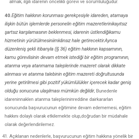
almak, ilgili idarenin öncelikli görevi ve sorumluluğudur.
40.
Eğitim hakkının korunması gerekçesiyle idareden, atamaya
ilişkin bütün işlemlerde personelin eğitim mazeretlerinikayıtsız
şartsız karşıla­masının beklenmesi, idarenin üstlendiğikamu
hizmetinin yürütülmesiniimkânsız hale getirecektir.Ayrıca
düzenleniş şekli itibarıyla (§ 36) eğitim hak­kının kapsamının,
kamu görevlisinin devam etmek istediği bir eğitim pro­gramının,
atanma veya atanmama taleplerinde mazeret olarak dikkate
alın­ması ve atanma talebinin eğitim mazereti doğrultusunda
yerine getirilmesi gibi pozitif yükümlülükler içerecek kadar geniş
olduğu sonucuna ulaşılması mümkün değildir
, Bunedenle
idareninnaklen atanma taleplerininreddine dairkararlan
sonucunda başvurucunun eğitimine devam edememesi, eğitim
hakkını dolaylı olarak etkilemekte olup,doğrudan bir müdahale
olarak değerlendirile­mez.
Açıklanan nedenlerle, başvurucunun eğitim hakkına yönelik bir