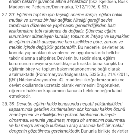
erişim hakkı”nı güvence altına almaktadır
(bkz. Kjeldsen, Busk
Madsen ve Pedersen/Danimarka, 7/12/1976, § 53).
37
.
Eğitimin toplum için taşıdığı öneme karşın, eğitim hakkı
mutlak ve sınırsız bir hak değildir. Niteliği gereği devlet
tarafından düzenleme yapıl­masını gerektirdiğinden bazı
kısıtlamalara tabi tutulması da doğaldır. Şüphe­siz eğitim
kurumlarını düzenleyen kurallar, toplumun ihtiyaç ve kaynakları
ile eğitimin farklı düzeylerine has özelliklere göre, zaman ve
mekân içinde değişiklik gösterebilir
. Bu nedenle, devletler bu
konuda yapacakları düzenleme ve uygulamalarda belli bir
takdir alanına sahiptirler. Devletin bu takdir alanı, eğitim
kurumunun seviyesi yükseldikçe artmakta, buna karşılık bu
eğitimin birey ve toplum bakımındanönemine bağlı olarak
azalmaktadır (Ponomaryo­vi/Bulgaristan, 5335/05, 21/6/2011,
§50).NitekimAnayasa’nın 42. maddesi il­köğretimizorunlu ve
devlet okullarında ücretsiz olarak verilmesini öngörürken,
öğrenim hakkının kapsamının kanunla belirleneceğini kabul
etmektedir.
39
.
Devletin eğitim hakkı konusunda negatif yükümlülükleri
kapsamında getirilen kısıtlamaların söz konusu hakkın özünü
zedeleyecek ve etkililiğinden yoksun bırakacak düzeyde
olmaması, kanunla yapılması, meşru bir amacının bulunması
ve bu meşru amaçla kullanılan araç arasında belli bir makul
dengenin gözetilmesi gerekmektedir.
Bununla birlikte devletler