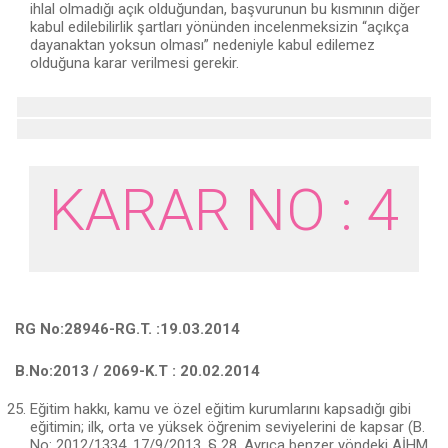
ihlal olmadığı açık olduğundan, başvurunun bu kısmının diğer
kabul edilebilirlik şart­ları yönünden incelenmeksizin “açıkça
dayanaktan yoksun olması” nedeniyle ka­bul edilemez
olduğuna karar verilmesi gerekir.
KARAR NO : 4
RG No:28946-RG.T. :19.03.2014
B.No:2013 / 2069-K.T : 20.02.2014
Eğitim hakkı, kamu ve özel eğitim kurumlarını kapsadığı gibi
eğiti­min; ilk, orta ve yüksek öğrenim seviyelerini de kapsar (B.
No: 2012/1334, 17/9/2013, § 28. Ayrıca benzer yöndeki AİHM