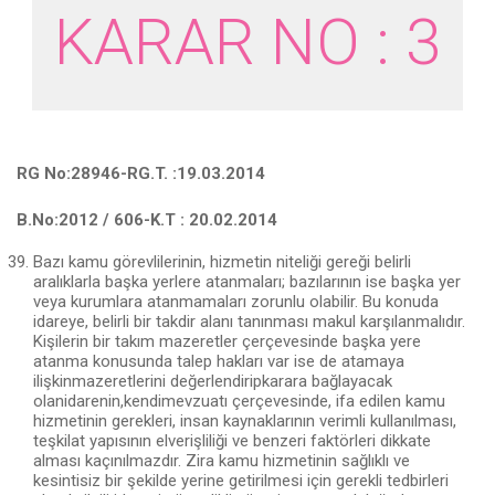
KARAR NO : 3
RG No:28946-RG.T. :19.03.2014
B.No:2012 / 606-K.T : 20.02.2014
Bazı kamu görevlilerinin, hizmetin niteliği gereği belirli
aralıklarla başka yerlere atanmaları; bazılarının ise başka yer
veya kurumlara atanmamaları zorunlu olabilir. Bu konuda
idareye, belirli bir takdir alanı tanınması makul karşılanmalıdır.
Kişilerin bir takım mazeretler çerçevesinde başka yere
atanma konusunda talep hakları var ise de atamaya
ilişkinmazeretlerini değerlendiripkarara bağlayacak
olanidarenin,kendimevzuatı çerçevesinde, ifa edilen kamu
hizmetinin gerekleri, insan kaynaklarının verimli kullanılması,
teşkilat yapısının elverişliliği ve benzeri faktörleri dikkate
alması kaçınılmazdır. Zira kamu hiz­metinin sağlıklı ve
kesintisiz bir şekilde yerine getirilmesi için gerekli tedbirleri