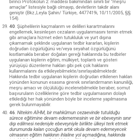
birinci Protokolün 2. maddesi bakımından sınırlı bir “meşru
amaçlar” listesiyle bağlı olmayıp, devletlerin takdir alanı
geniştir (Bkz.,Leyla Şahin/ Türkiye, 4477419i, 10/11/2005, §§
154).
40
. Şüphelilerin kaçmalarım ve delilleri karartmalarını
engellemek, kesin­leşen cezaların uygulanmasını temin etmek
gibi amaçlara hizmet eden tutukluluk ve yurt dışına
çıkamamak şeklinde uygulanan tedbir kararları, kişilerin
doğrudan özgürlüğünü ve/veya seyahat özgürlüğünü
kısıtlamakla beraber doğaları gereği haklarında bu tedbirler
uygulanan kişilerin eğitim, mülkiyet, toplantı ve gösteri
yürüyüşü düzenleme hakları gibi pek çok haklarını
kullanmalarını da etkileye­bilmekte/sınırlayabilmektedir.
Hakkında tedbir uygulanan kişilerin doğrudan et­kilenen haklan
yönünden konunun esasına girerek sınırlandırmanın kanuniliği,
meşru amacı ve ölçülülüğü incelenebilmekle beraber, somut
başvuruların özelli­klerine göre tedbir uygulamasının dolaylı
etkilediği her hak yönünden böyle bir inceleme yapılmasına
gerek bulunmayabilir.
46
.
Nitekim AİHM, bir mahkûmun cezaevinde tutulduğu
sürece eğiti­mine devam edememesinin ve bir ebeveynin sınır
dışı edilmesi nedeniyle ebe­veyniyle birlikte ülkeyi terk etmek
durumunda kalan çocuğun artık okula de­vam edemeyecek
olmasının eğitim hakkının ihlaline yol açmadığına, hakkında