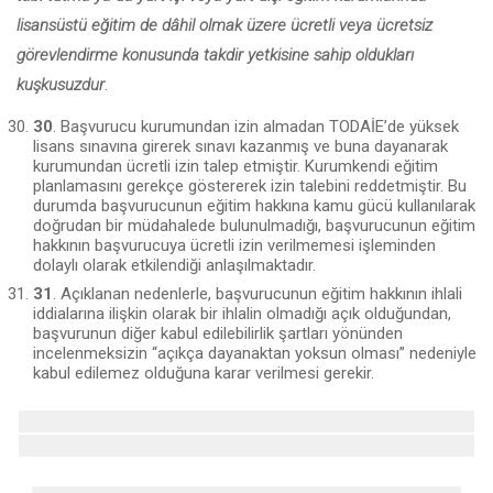
lisansüstü eğitim de dâhil olmak üzere ücretli veya ücretsiz
görevlendirme konusunda takdir yet­kisine sahip oldukları
kuşkusuzdur
.
30
. Başvurucu kurumundan izin almadan TODAİE’de yüksek
lisans sına­vına girerek sınavı kazanmış ve buna dayanarak
kurumundan ücretli izin talep etmiştir. Kurumkendi eğitim
planlamasını gerekçe göstererek izin talebini red­detmiştir. Bu
durumda başvurucunun eğitim hakkına kamu gücü kullanılarak
doğrudan bir müdahalede bulunulmadığı, başvurucunun eğitim
hakkının başvurucuya ücretli izin verilmemesi işleminden
dolaylı olarak etkilendiği an­laşılmaktadır.
31
. Açıklanan nedenlerle, başvurucunun eğitim hakkının ihlali
iddialarına ilişkin olarak bir ihlalin olmadığı açık olduğundan,
başvurunun diğer kabul edi­lebilirlik şartları yönünden
incelenmeksizin “açıkça dayanaktan yoksun olması” nedeniyle
kabul edilemez olduğuna karar verilmesi gerekir.