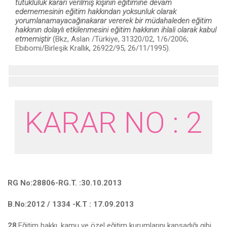
tutukluluk kararı verilmiş kişinin eğitimine devam
edememesinin eğitim hak­kından yoksunluk olarak
yorumlanamayacağınakarar vererek bir müdahale­den eğitim
hakkının dolaylı etkilenmesini eğitim hakkının ihlali olarak kabul
etmemiştir
(Bkz, Aslan /Türkiye, 31320/02, 1/6/2006;
Ebıbomi/Birleşik Krallık, 26922/95, 26/11/1995).
KARAR NO : 2
RG No:28806-RG.T. :30.10.2013
B.No:2012 / 1334 -K.T : 17.09.2013
28
.Eğitim hakkı, kamu ve özel eğitim kurumlarını kapsadığı gibi