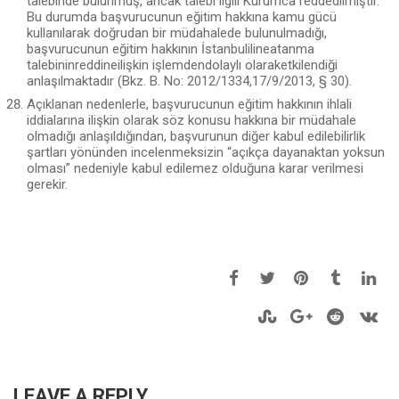
talebinde bulunmuş, ancak talebi ilgili Kurumca reddedilmiştir.
Bu durumda başvurucunun eğitim hakkına kamu gücü
kullanılarak doğrudan bir müdahalede bulunulmadığı,
başvurucunun eğitim hakkının İstanbulilineatanma
talebininreddineilişkin işlemdendolaylı olaraketkilendiği
anlaşılmaktadır (Bkz. B. No: 2012/1334,17/9/2013, § 30).
Açıklanan nedenlerle, başvurucunun eğitim hakkının ihlali
iddialarına ilişkin olarak söz konusu hakkına bir müdahale
olmadığı anlaşıldığından, başvu­runun diğer kabul edilebilirlik
şartları yönünden incelenmeksizin “açıkça dayanaktan yoksun
olması” nedeniyle kabul edilemez olduğuna karar verilmesi
gerekir.
LEAVE A REPLY