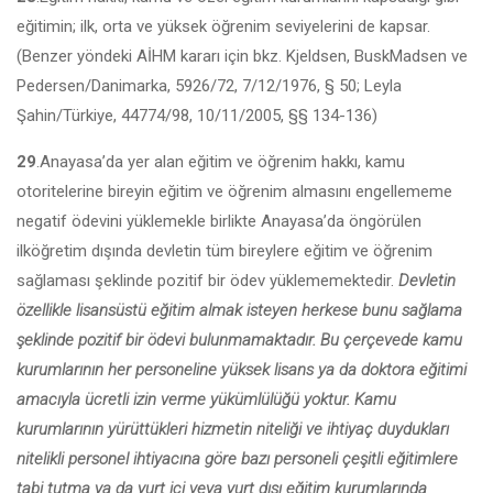
eğiti­min; ilk, orta ve yüksek öğrenim seviyelerini de kapsar.
(Benzer yöndeki AİHM kararı için bkz. Kjeldsen, BuskMadsen ve
Pedersen/Danimarka, 5926/72, 7/12/1976, § 50; Leyla
Şahin/Türkiye, 44774/98, 10/11/2005, §§ 134-136)
29
.Anayasa’da yer alan eğitim ve öğrenim hakkı, kamu
otoritelerine bireyin eğitim ve öğrenim almasını engellememe
negatif ödevini yüklemekle bir­likte Anayasa’da öngörülen
ilköğretim dışında devletin tüm bireylere eğitim ve öğrenim
sağlaması şeklinde pozitif bir ödev yüklememektedir.
Devletin
özellikle lisansüstü eğitim almak isteyen herkese bunu sağlama
şeklinde pozitif bir ödevi bulunmamaktadır. Bu çerçevede kamu
kurumlarının her personeline yüksek lisans ya da doktora eğitimi
amacıyla ücretli izin verme yükümlülüğü yoktur. Kamu
kurumlarının yürüttükleri hizmetin niteliği ve ihtiyaç duydu­kları
nitelikli personel ihtiyacına göre bazı personeli çeşitli eğitimlere
tabi tutma ya da yurt içi veya yurt dışı eğitim kurumlarında