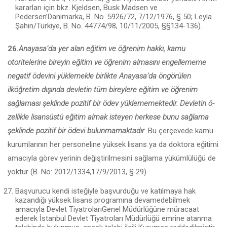
kararları için bkz. Kjeldsen, Busk Madsen ve
Pedersen’Danimarka, B. No. 5926/72, 7/12/1976, § 50; Leyla
Şa­hin/Türkiye, B. No. 44774/98, 10/11/2005, §§134-136).
26.
Anayasa’da yer alan eğitim ve öğrenim hakkı, kamu
otoritelerine bireyin eğitim ve öğrenim almasını engellememe
negatif ödevini yüklemekle birlikte Anayasa’da öngörülen
ilköğretim dışında devletin tüm bireylere eğitim ve öğrenim
sağlaması şeklinde pozitif bir ödev yüklememektedir. Devletin ö­
zellikle lisansüstü eğitim almak isteyen herkese bunu sağlama
şeklinde pozitif bir ödevi bulunmamaktadır
. Bu çerçevede kamu
kurumlarının her personeline yüksek lisans ya da doktora eğitimi
amacıyla görev yerinin değiştirilmesini sağlama yükümlülüğü de
yoktur (B. No: 2012/1334,17/9/2013, § 29).
Başvurucu kendi isteğiyle başvurduğu ve katılmaya hak
kazandığı yüksek lisans programına devamedebilmek
amacıyla Devlet TiyatrolarıGenel Müdürlüğüne müracaat
ederek İstanbul Devlet Tiyatroları Müdürlüğü emrine at­anma