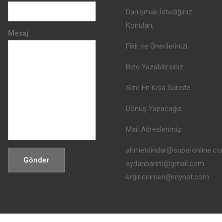
Danışmak İstediğiniz
Konuları,
Mesaj
Fikir ve Önerilerinizi
Bize Yazabilirsiniz.
Size En Kısa Sürede
Dönüş Yapacağız.
Mail Adreslerimiz :
ahmetdindar@superonline.c
Gönder
aydanbarim@gmail.com
ergincinmen@mynet.com