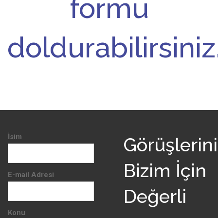
formu
doldurabilirsiniz
İsim
Görüşlerini
Bizim İçin
E-mail Adresi
Değerli
Konu